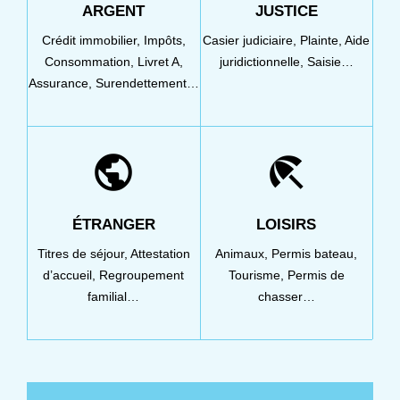
ARGENT
JUSTICE
Crédit immobilier,
Impôts,
Casier judiciaire,
Plainte,
Aide
Consommation,
Livret A,
juridictionnelle,
Saisie…
Assurance,
Surendettement…
public
beach_access
ÉTRANGER
LOISIRS
Titres de séjour,
Attestation
Animaux,
Permis bateau,
d’accueil,
Regroupement
Tourisme,
Permis de
familial…
chasser…