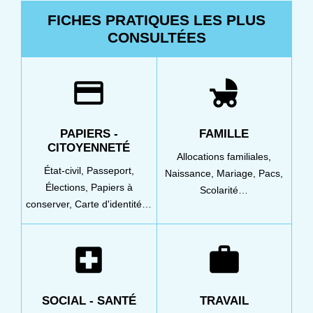
FICHES PRATIQUES LES PLUS
CONSULTÉES
credit_card
child_friendly
PAPIERS -
FAMILLE
CITOYENNETÉ
Allocations familiales,
État-civil,
Passeport,
Naissance,
Mariage,
Pacs,
Élections,
Papiers à
Scolarité…
conserver,
Carte d'identité…
local_hospital
work
SOCIAL - SANTÉ
TRAVAIL