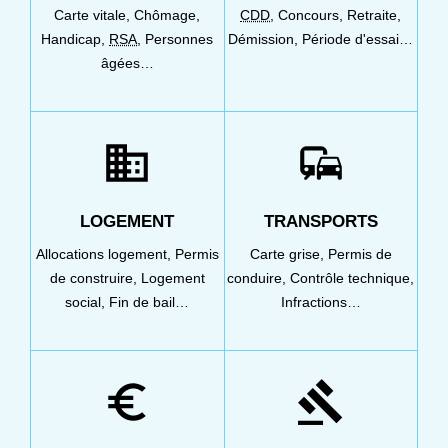
Carte vitale,
Chômage,
CDD
,
Concours,
Retraite,
Handicap,
RSA
,
Personnes
Démission,
Période d'essai…
âgées…
domain
commute
LOGEMENT
TRANSPORTS
Allocations logement,
Permis
Carte grise,
Permis de
de construire,
Logement
conduire,
Contrôle technique,
social,
Fin de bail…
Infractions…
euro_symbol
gavel