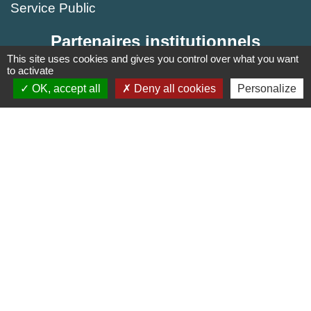
Service Public
Partenaires institutionnels
This site uses cookies and gives you control over what you want
Région Hauts-de-France
to activate
OK, accept all
Deny all cookies
Personalize
Département de l'Oise
Agglo du Beauvaisis
Site réalisé par KOM Conseil
Mentions légales
-
Politique de confidentialité
-
Accessibilité
-
Plan du site
-
Gestion des cookies