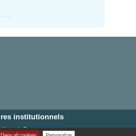
res institutionnels
 Hauts-de-France
Deny all cookies
Personalize