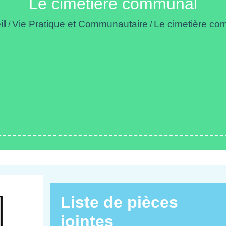
Le cimetière communal
il
Vie Pratique et Communautaire
Le cimetière co
/
/
Liste de pièces
jointes