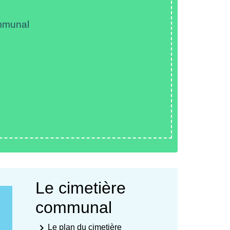
mmunal
Le cimetière
communal
keyboard_arrow_right
Le plan du cimetière