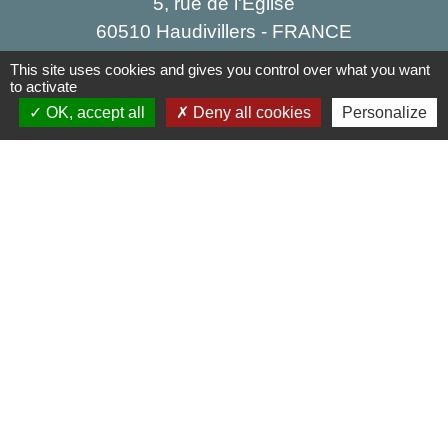
5, rue de l'Église
60510 Haudivillers - FRANCE
+33 3 44 80 40 34
This site uses cookies and gives you control over what you want
to activate
Contact par formulaire
OK, accept all
Deny all cookies
Personalize
Liens
Oise mobilité
Agence nationale des titres sécurisés
Service Public
Partenaires institutionnels
Région Hauts-de-France
Département de l'Oise
Agglo du Beauvaisis