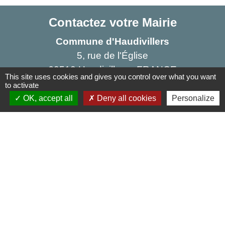
Contactez votre Mairie
Commune d'Haudivillers
5, rue de l'Église
60510 Haudivillers - FRANCE
This site uses cookies and gives you control over what you want
+33 3 44 80 40 34
to activate
OK, accept all
Deny all cookies
Personalize
Contact par formulaire
Liens
Oise mobilité
Agence nationale des titres sécurisés
Service Public
Partenaires institutionnels