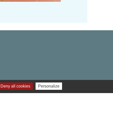
Deny all cookies
Personalize
res institutionnels
 Hauts-de-France