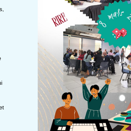
s,
e
i
et