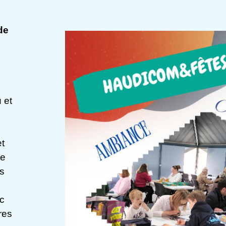
de
 et
et
de
us
ec
res