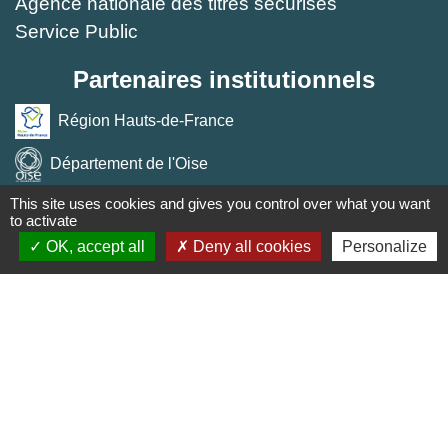
Agence nationale des titres sécurisés
Service Public
Partenaires institutionnels
Région Hauts-de-France
Département de l'Oise
This site uses cookies and gives you control over what you want
Agglo du Beauvaisis
to activate
OK, accept all
Deny all cookies
Personalize
Site réalisé par KOM Conseil
Mentions légales
-
Politique de confidentialité
-
Accessibilité
-
Plan du site
-
Gestion des cookies